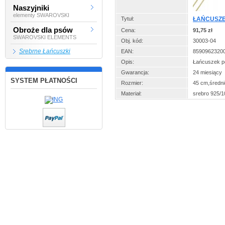
Naszyjniki
elementy SWAROVSKI
Tytuł:
ŁAŃCUSZE
Obroże dla psów
Cena:
91,75 zł
SWAROVSKI ELEMENTS
Obj. kód:
30003-04
Srebrne Łańcuszki
EAN:
8590962320
Opis:
Łańcuszek po
Gwarancja:
24 miesiący
SYSTEM PŁATNOŚCI
Rozmier:
45 cm,średn
Materiał:
srebro 925/1