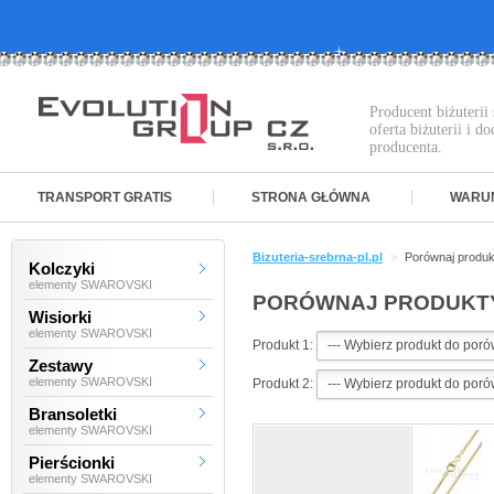
Producent biżuteri
oferta biżuterii i 
producenta.
TRANSPORT GRATIS
STRONA GŁÓWNA
WARU
Bizuteria-srebrna-pl.pl
>
Porównaj produk
Kolczyki
elementy SWAROVSKI
PORÓWNAJ PRODUKT
Wisiorki
elementy SWAROVSKI
Produkt 1:
Zestawy
elementy SWAROVSKI
Produkt 2:
Bransoletki
elementy SWAROVSKI
Pierścionki
elementy SWAROVSKI