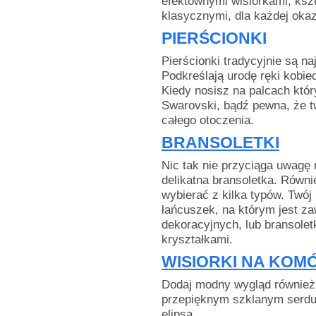
efektownymi wisiorkami, kszta
klasycznymi, dla każdej okazj
PIERŚCIONKI
Pierścionki tradycyjnie są n
Podkreślają urodę ręki kobie
Kiedy nosisz na palcach któr
Swarovski, bądź pewna, że t
całego otoczenia.
BRANSOLETKI
Nic tak nie przyciąga uwagę 
delikatna bransoletka. Równ
wybierać z kilka typów. Twój
łańcuszek, na którym jest z
dekoracyjnych, lub bransole
kryształkami.
WISIORKI NA KOM
Dodaj modny wygląd również 
przepięknym szklanym serdu
elipsą.