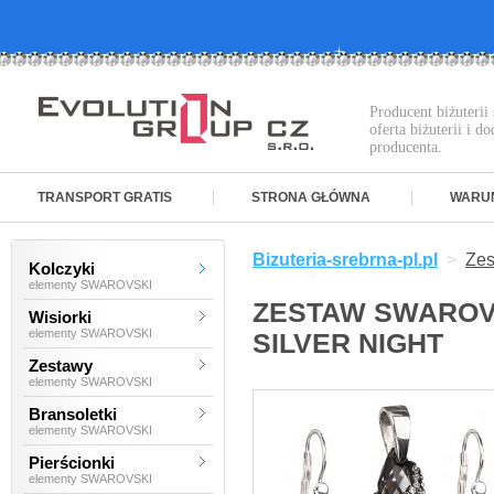
Producent biżuteri
oferta biżuterii i 
producenta.
TRANSPORT GRATIS
STRONA GŁÓWNA
WARU
Bizuteria-srebrna-pl.pl
>
Ze
Kolczyki
elementy SWAROVSKI
ZESTAW SWAROVS
Wisiorki
elementy SWAROVSKI
SILVER NIGHT
Zestawy
elementy SWAROVSKI
Bransoletki
elementy SWAROVSKI
Pierścionki
elementy SWAROVSKI