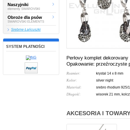
Naszyjniki
elementy SWAROVSKI
Obroże dla psów
SWAROVSKI ELEMENTS
Srebrne Łańcuszki
SYSTEM PŁATNOŚCI
Perłovy komplet dekorovany 
Opakowanie: przeźroczyste
Rozmier:
krystal 14 x 8 mm
Kolor:
silver night
Materiał:
srebro rhodium 925/
Długość:
wisorek 21 mm, kolc
AKCESORIA I TOWAR