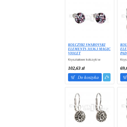
KOLCZYKI SWAROVSKI
KOL
ELEMENTS 31136.3 MAGIC
ELE
VIOLET
PAD
Kryształowe kolczyki w
Krys
srebrze rodium - półkula.
- pół
Opakowanie: przeźroczyste
Opak
102,63 zł
69,
pudełko W PREZENCIE.
pude