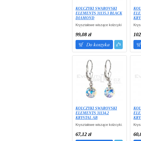
KOLCZYKI SWAROVSKI
KOL
ELEMENTS 31135.3 BLACK
ELE
DIAMOND
KRY
Kryształowe wiszące kolzcyki
Krys
- półkula.
- pół
Opakowanie: przeźroczyste
Opak
99,08 zł
102
pudełko W PREZENCIE.
pude
KOLCZYKI SWAROVSKI
KOL
ELEMENTS 31134.2
ELE
KRYSTAL AB
KRY
Kryształowe wiszące kolzcyki.
Krys
Opakowanie: przeźroczyste
Opak
pudełko W PREZENCIE.
pude
67,12 zł
60,