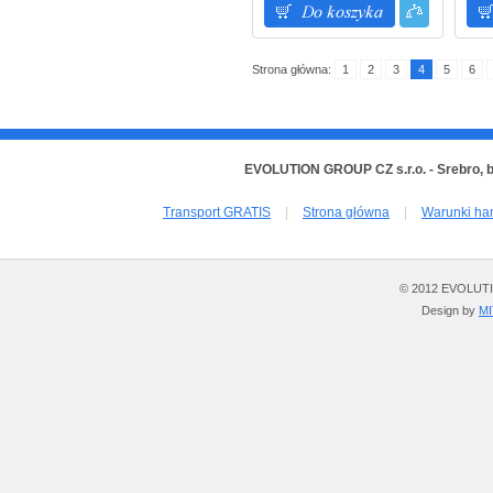
Strona główna:
1
2
3
4
5
6
EVOLUTION GROUP CZ s.r.o. - Srebro, 
Transport GRATIS
|
Strona główna
|
Warunki ha
© 2012 EVOLUTION
Design by
M