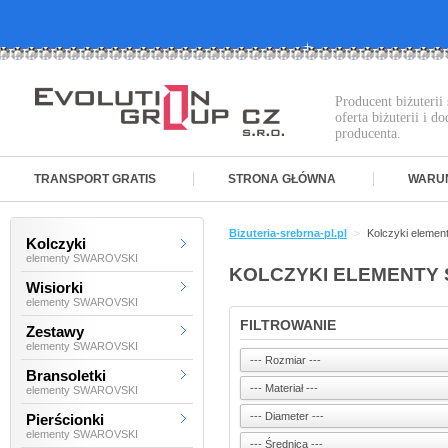
Producent biżuteri
oferta biżuterii i 
producenta.
TRANSPORT GRATIS
STRONA GŁÓWNA
WARU
Bizuteria-srebrna-pl.pl
>
Kolczyki eleme
Kolczyki
elementy SWAROVSKI
KOLCZYKI ELEMENTY
Wisiorki
elementy SWAROVSKI
FILTROWANIE
Zestawy
elementy SWAROVSKI
Bransoletki
elementy SWAROVSKI
Pierścionki
elementy SWAROVSKI