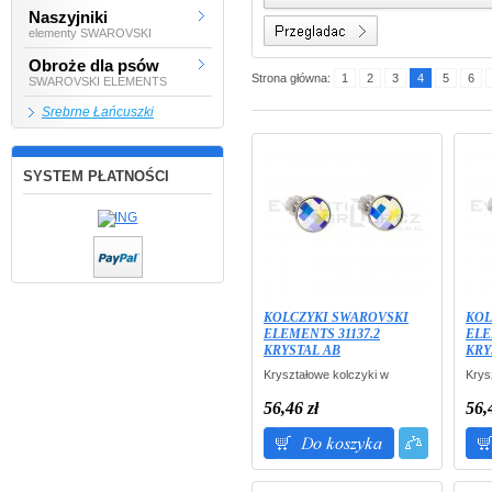
Naszyjniki
elementy SWAROVSKI
Obroże dla psów
Strona główna:
1
2
3
4
5
6
SWAROVSKI ELEMENTS
Srebrne Łańcuszki
SYSTEM PŁATNOŚCI
KOLCZYKI SWAROVSKI
KOL
ELEMENTS 31137.2
ELE
KRYSTAL AB
KRY
Kryształowe kolczyki w
Krys
srebrze rodium - szachownica.
sreb
Opakowanie: przeźroczyste
Opak
56,46 zł
56,
pudełko W PREZENCIE.
pude