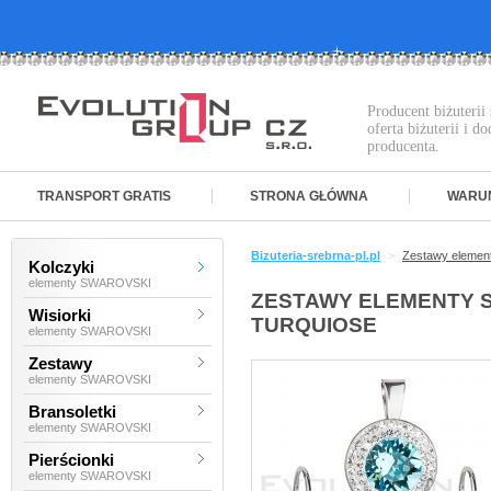
Producent biżuteri
oferta biżuterii i 
producenta.
TRANSPORT GRATIS
STRONA GŁÓWNA
WARU
Bizuteria-srebrna-pl.pl
>
Zestawy eleme
Kolczyki
elementy SWAROVSKI
ZESTAWY ELEMENTY SW
Wisiorki
TURQUIOSE
elementy SWAROVSKI
Zestawy
elementy SWAROVSKI
Bransoletki
elementy SWAROVSKI
Pierścionki
elementy SWAROVSKI