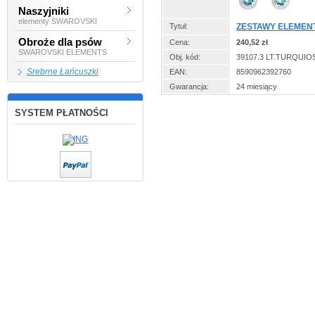
Naszyjniki
elementy SWAROVSKI
Tytuł:
ZESTAWY ELEMENT
Obroże dla psów
Cena:
240,52 zł
SWAROVSKI ELEMENTS
Obj. kód:
39107.3 LT.TURQUIO
Srebrne Łańcuszki
EAN:
8590962392760
Gwarancja:
24 miesiący
SYSTEM PŁATNOŚCI