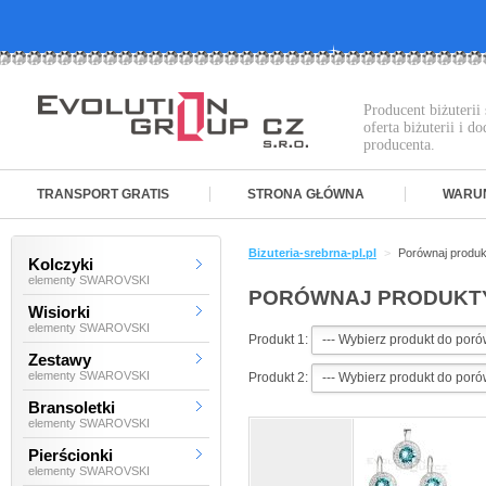
Producent biżuteri
oferta biżuterii i 
producenta.
TRANSPORT GRATIS
STRONA GŁÓWNA
WARU
Bizuteria-srebrna-pl.pl
>
Porównaj produk
Kolczyki
elementy SWAROVSKI
PORÓWNAJ PRODUKT
Wisiorki
elementy SWAROVSKI
Produkt 1:
Zestawy
elementy SWAROVSKI
Produkt 2:
Bransoletki
elementy SWAROVSKI
Pierścionki
elementy SWAROVSKI